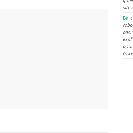
quell
site
Bali
robot
pas, 
expli
opti
Goog