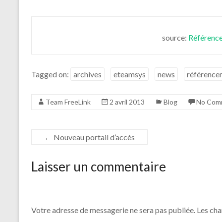
source:
Référenc
Tagged on:
archives
eteamsys
news
référence
Team FreeLink
2 avril 2013
Blog
No Com
←
Nouveau portail d’accès
Laisser un commentaire
Votre adresse de messagerie ne sera pas publiée.
Les cha