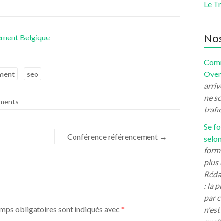
Le Tr
Nos
ement Belgique
Comm
ment
seo
Over
arriv
ne so
ments
trafi
Se fo
Conférence référencement
→
selon
forme
plus 
Rédac
: la 
par c
mps obligatoires sont indiqués avec
*
n'est