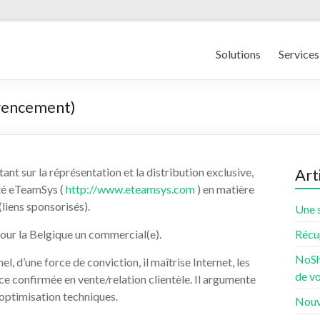
Solutions
Services
érencement)
nt sur la réprésentation et la distribution exclusive,
Art
été eTeamSys (
http://www.eteamsys.com
) en matière
liens sponsorisés).
Une 
our la Belgique un commercial(e).
Récu
NoSho
, d’une force de conviction, il maîtrise Internet, les
de vo
ce confirmée en vente/relation clientèle. Il argumente
optimisation techniques.
Nouve