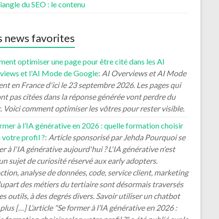
iangle du SEO : le contenu
 news favorites
ent optimiser une page pour être cité dans les AI
views et l'AI Mode de Google
:
AI Overviews et AI Mode
ent en France d'ici le 23 septembre 2026. Les pages qui
nt pas citées dans la réponse générée vont perdre du
c. Voici comment optimiser les vôtres pour rester visible.
rmer à l’IA générative en 2026 : quelle formation choisir
 votre profil ?
:
Article sponsorisé par Jehda Pourquoi se
r à l'IA générative aujourd'hui ? L'IA générative n'est
un sujet de curiosité réservé aux early adopters.
tion, analyse de données, code, service client, marketing
plupart des métiers du tertiaire sont désormais traversés
es outils, à des degrés divers. Savoir utiliser un chatbot
 plus […] L’article "Se former à l’IA générative en 2026 :